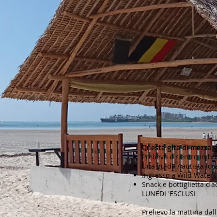
Questa gita di mezza g
Prelievo e rientro in ho
Una guida / autista loca
Ingresso a Wild Water
Snack e bottiglietta d'
LUNEDI 'ESCLUSI
Prelievo la mattina dal