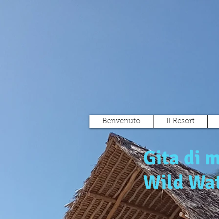
Benvenuto
Il Resort
Gita di 
Wild Wa