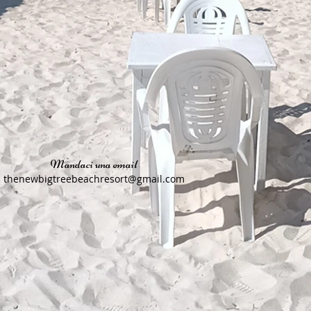
Mandaci una email
thenewbigtreebeachresort@gmail.com