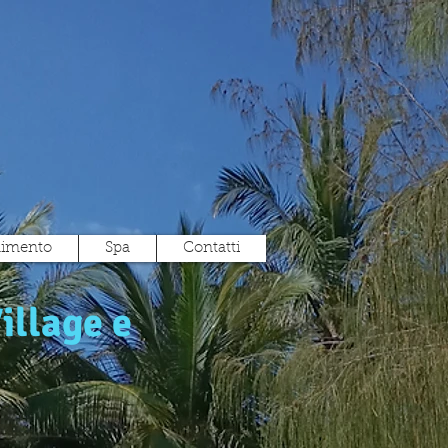
nimento
Spa
Contatti
illage e