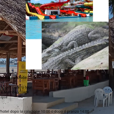
iornata include:
tel
le per l'intero tour
s e Mamba Village
acqua
l'hotel dopo la colazione 10:00 o dopo il pranzo 14:00