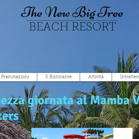
The New Big Tree
BEACH RESORT
Prenotazioni
Il Ristorante
Attività
Intratte
mezza giornata al Mamba V
ters