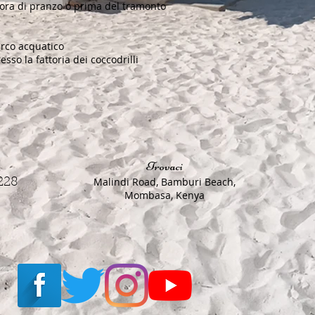
l'ora di pranzo o prima del tramonto
arco acquatico
sso la fattoria dei coccodrilli
Trovaci
Malindi Road, Bamburi Beach,
228
Mombasa, Kenya