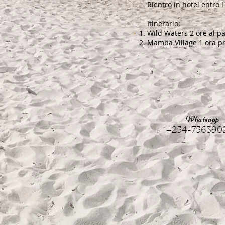
Rientro in hotel entro 
Itinerario:
Wild Waters 2 ore al p
Mamba Village 1 ora pre
Whatsapp
+254-756390